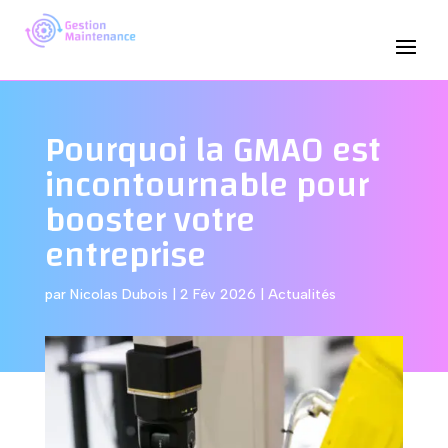
Pourquoi la GMAO est
incontournable pour
booster votre
entreprise
par
Nicolas Dubois
|
2 Fév 2026
|
Actualités