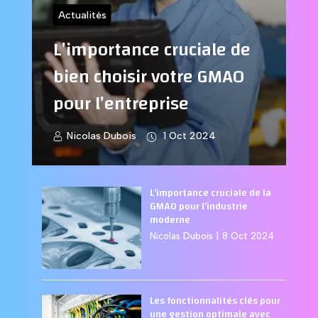
Actualités
L’importance cruciale de
bien choisir votre GMAO
pour l’entreprise
Nicolas Dubois
1 Oct 2024
L’importance cruciale de la
GMAO pour l’industrie
moderne
Nicolas Dubois
|
8 Oct 2024
Les fonctionnalités clés pour
une gestion optimale avec