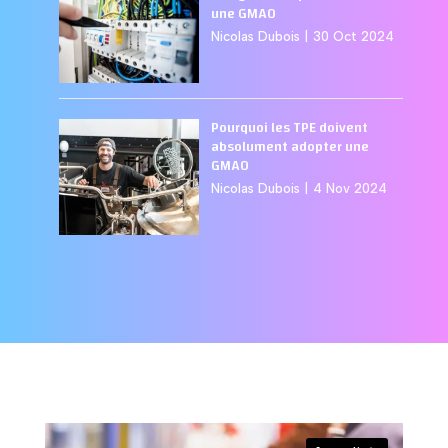
une GMAO
Nicolas Dubois
|
30 Oct 2024
Pourquoi les TPE doivent
absolument adopter une
GMAO
Nicolas Dubois
|
4 Nov 2024