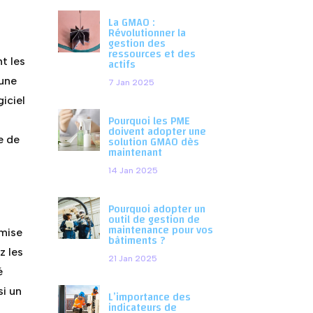
La GMAO :
Révolutionner la
gestion des
ressources et des
t les
actifs
mune
7 Jan 2025
iciel
Pourquoi les PME
doivent adopter une
solution GMAO dès
e de
maintenant
14 Jan 2025
Pourquoi adopter un
outil de gestion de
maintenance pour vos
 mise
bâtiments ?
z les
21 Jan 2025
é
si un
L’importance des
indicateurs de