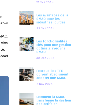
15 Oct 2024
Les avantages de la
ur
GMAO pour les
industries lourdes
st-il
22 Oct 2024
GMAO.
Les fonctionnalités
 clés
clés pour une gestion
optimale avec une
té,
GMAO
onnel
30 Oct 2024
Pourquoi les TPE
doivent absolument
adopter une GMAO
4 Nov 2024
Comment la GMAO
transforme la gestion
des actifs en