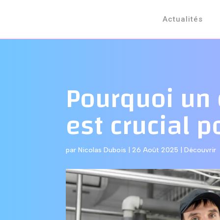
Actualités
Pourquoi un 
est crucial 
par
Nicolas Dubois
|
26 Août 2025
|
Découvrir