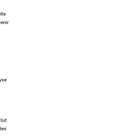
lle
enir
lyse
clut
les